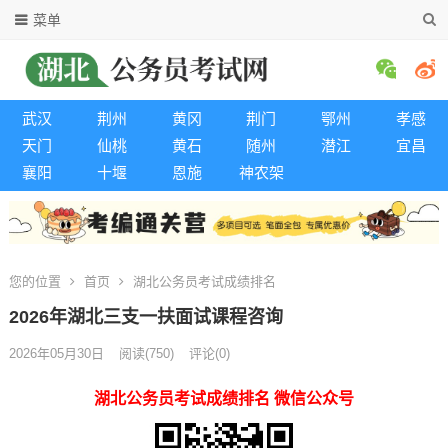
菜单
武汉
荆州
黄冈
荆门
鄂州
孝感
天门
仙桃
黄石
随州
潜江
宜昌
襄阳
十堰
恩施
神农架
您的位置
首页
湖北公务员考试成绩排名
2026年湖北三支一扶面试课程咨询
2026年05月30日
阅读
(750)
评论(0)
湖北公务员考试成绩排名 微信公众号