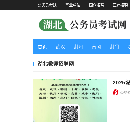
公务员考试
事业单位
国企招聘
医疗招聘
首页
武汉
荆州
黄冈
荆门
湖北教师招聘网
202
公务
…