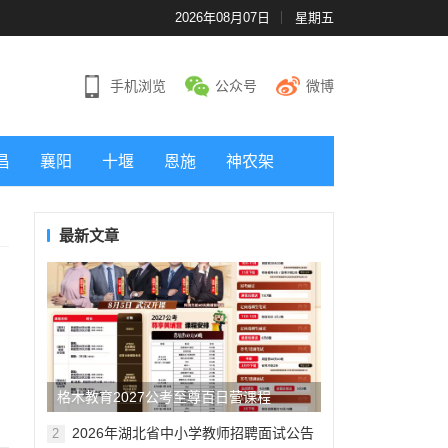
2026年08月07日
星期五
手机浏览
公众号
微博
昌
襄阳
十堰
恩施
神农架
最新文章
格木教育2027公考至尊百日营课程
2026年湖北省中小学教师招聘面试公告
2