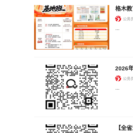
格木教
公务
…
202
公务
…
【全省