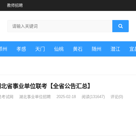
教师招聘
鄂州
孝感
天门
仙桃
黄石
随州
潜江
宜
5湖北省事业单位联考【全省公告汇总】
员考试网
湖北事业单位招聘
2025-02-18
阅读
(131647)
评论(0)