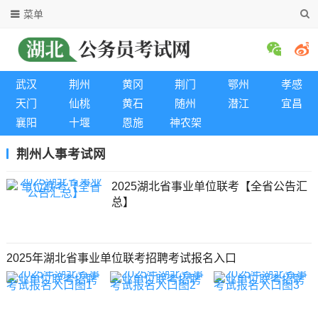
菜单
武汉
荆州
黄冈
荆门
鄂州
孝感
天门
仙桃
黄石
随州
潜江
宜昌
襄阳
十堰
恩施
神农架
荆州人事考试网
2025湖北省事业单位联考【全省公告汇
总】
2025年湖北省事业单位联考招聘考试报名入口