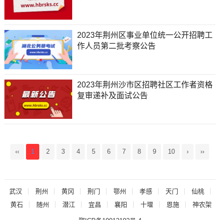
2023年荆州区事业单位统一公开招聘工
作人员第二批考察公告
2023年荆州沙市区招聘社区工作者资格
复审递补及面试公告
‹‹
1
2
3
4
5
6
7
8
9
10
›
››
武汉
荆州
黄冈
荆门
鄂州
孝感
天门
仙桃
黄石
随州
潜江
宜昌
襄阳
十堰
恩施
神农架