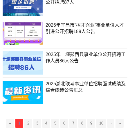
公开招聘87人
2026年宜昌市“招才兴业”事业单位人才
引进公开招聘189人公告
2025年十堰郧西县事业单位公开招聘工
作人员86人公告
2025湖北联考事业单位招聘面试成绩及
综合成绩公告汇总
‹‹
1
2
3
4
5
6
7
8
9
10
›
››