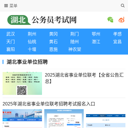
菜单
武汉
荆州
黄冈
荆门
鄂州
孝感
天门
仙桃
黄石
随州
潜江
宜昌
襄阳
十堰
恩施
神农架
湖北事业单位招聘
2025湖北省事业单位联考【全省公告汇
总】
2025年湖北省事业单位联考招聘考试报名入口