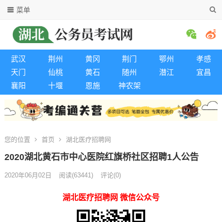
菜单
武汉
荆州
黄冈
荆门
鄂州
孝感
天门
仙桃
黄石
随州
潜江
宜昌
襄阳
十堰
恩施
神农架
您的位置
首页
湖北医疗招聘网
2020湖北黄石市中心医院红旗桥社区招聘1人公告
2020年06月02日
阅读
(63441)
评论(0)
湖北医疗招聘网 微信公众号