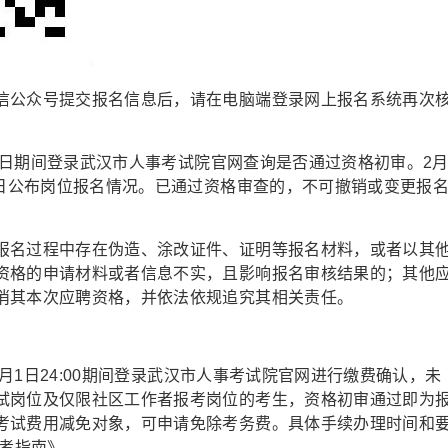
信公众号提交报名信息后，请在电脑端登录网上报名系统再次
28日期间登录武汉市人事考试院官网查询是否通过资格初审。2
每日公布岗位报名情况。已通过资格审查的，不可撤销或变更报
报名过程中存在伪造、涂改证件、证明等报名材料，或者以其
资格的申请材料或者信息不实，且影响报名审核结果的；其他
消其本次应聘资格，并依法依规追究其相关责任。
3月1日24:00期间登录武汉市人事考试院官网进行缴费确认，未
试岗位及仅限社区工作者报考岗位的考生，资格初审通过即为
考试费用减免对象，可申请免除考务费。具体手续办理时间和
报考指南》。