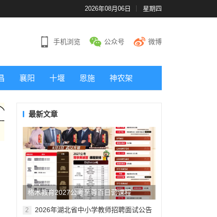
2026年08月06日
星期四
手机浏览
公众号
微博
昌
襄阳
十堰
恩施
神农架
最新文章
格木教育2027公考至尊百日营课程
2026年湖北省中小学教师招聘面试公告
2