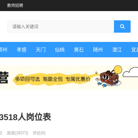
教师招聘
鄂州
孝感
天门
仙桃
黄石
随州
潜江
宜
3518人岗位表
日
阅读
(18373)
评论(0)