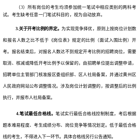
（
3
）
所有岗位的考生均须参加统一笔试中相应类别的两科考
试
。考生缺考任意一门笔试科目的，视为自动放弃。
3.
关于开考比例的界定。
为实现竞争择优，原则上按岗位计划数
和报名人数
之比
不低于《岗位表》规定的比例
（面试入围比例）
开
考。
报名结束后，
对报名人数达不到规定开考比例的招聘岗位，
需要
取消、核减或降低开考比例予以保留的，由招聘单位提出调整申请，
招聘单位主管部门
核准
报
区
委组织部、
区
人社局
备案，并通过
黄州区
人民政府网站
公布调整情况。
涉及岗位计划调整的，按调整后的比例
执行
，
并报市人社局备案。
4.
笔试最低合格线。
笔试实行最低合格线控制制度，考后根据
题本难易程度、考生成绩分布、岗位竞争等情况划定。低于最低合格
线的考生，不得进入下一环节。具体合格线另行公告通知。