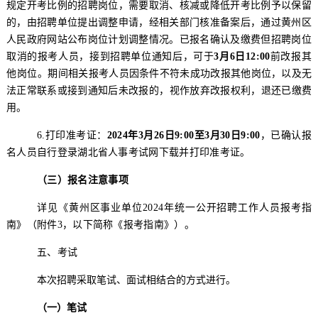
规定开考比例的招聘岗位，需要取消、核减或
降低开考比例予以
保留
的，由招聘单位提出调整申请，经相关部门核准备案后，通过
黄州区
人民政府网站
公布岗位计划调整情况
。
已报名确认及缴费但招聘岗位
取消的报考人员，接到招聘单位通知后，可于
3
月
6
日
12:00
前改报其
他岗位
。
期间相关报考人员因条件不符未成功改报其他岗位，以及无
法正常联系或接到通知后未改报的，视作放弃改报权利，退还已缴费
用。
6.
打印准考证：
202
4
年
3
月
2
6
日
9
:00
至
3
月
30
日
9:00
，已确认报
名人员自行登录湖北省人事考试网下载并打印准考证。
（三）报名注意事项
详见《
黄州区
事业单位
202
4
年
统一公开招聘工作人员报考指
南》（附件
3
，以下简称《报考指南》）。
五
、
考试
本次招聘采取笔试、面试相结合的方式进行
。
（
一
）
笔试