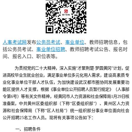
人事考试网
发布
公务员考试
、
事业单位
、教师招聘信息，包
括公务员考试、
事业单位招聘
、教师招聘考试公告、报名时
间、报名入口、职位表等。
为贯彻党的二十大
精神
，深入实施
“才聚荆楚·梦圆黄冈”计划，促
进高校毕业生就业创业，满足事业单位多元化用人需求
，
建设高素质专
业化事业单位干部人才队伍，
为加快建设武汉都市圈协同发展重要功
能区
提供人才支撑，
根据《事业单位公开招聘人员暂行规定》（人事部
令第
6
号）等有关文件精神，
经黄冈市人力资源和社会保障局
1
月
29
日核
准备案，
中共黄州区委组织部（下称
“区委组织部”）、黄州区人力资
源和社会保障局（下称“区人社局”）统一组织部分事业单位面向社会
公开招聘
25
名工
作人员。现将有关事项公告如下：
一、
招聘
条件