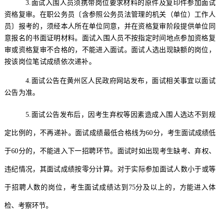
3.
面试入围人员须携带岗位要求材料的原件及复印件参加面试
资格复审。在职公务员〔含参照公务员法管理的机关（单位）工作人
员〕报考的，须经本人所在单位同意，并在资格复审阶段提供单位同
意报名的书面证明材料。面试入围人员不按指定时间地点参加资格复
审或资格复审不合格的，不能进入面试。面试人选出现缺额的岗位，
按该岗位笔试成绩依次递补。
4.
面试公告在
黄州区人民政府网站
发布，面试相关事宜以面试
公告为准。
5.
面试公告发布后，因考生弃权等因素造成入围人选达不到规
定比例的，不再递补。
面试成绩最低合格线为
60
分
，
考生面试成绩低
于
60分的，不
能
进入下一
招聘
环节。面试时如出现考生缺考、弃权、
违纪情况，其面试成绩按零分计算。对于实际参加面试人数小于或等
于招聘人数的岗位，考生面试成绩达到
75分及以上的，方能进入
体
检、考察环节
。