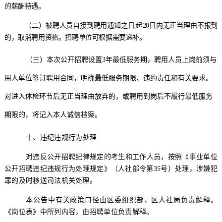
的薪酬待遇。
（
二
）
被聘人员自接到聘用通知
之日起
20日内无正当理由不报到
的，取消聘用资格。招聘单位可根据需要递补。
（
三
）本次
公开招聘
设置
3
年
最低服务期，
聘用人员上岗前须与
用人单位
签订聘用合同，明确最低服务期限、违约责任和有关要求。
对进入体检环节后无正当理由放弃的，或聘用到岗后不履行最低服务
期限的，将记入本人诚信档案。
十
、违纪
违规
行为处理
对违反公开招聘纪律
规定
的考生和工作人员，按照《事业单位
公开招聘违纪违规行为处理规定》（人社部令第
35
号）处理，涉嫌犯
罪的及时移送司法机关处理。
本公告中有关政策口径由
区
委组织部、
区
人社局
负责解释。
《岗位表》中所列内容，由招聘单位负责解释。