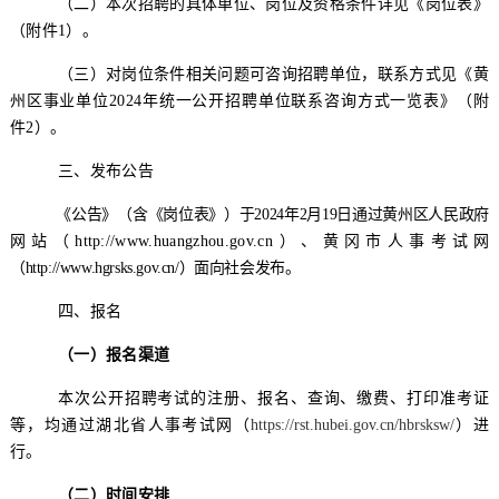
（二）本次招聘的具体单位、岗位及资格条件详见《岗位表》
（附件
1
）。
（三）对岗位条件相关问题可咨询招聘单位，联系方式见《
黄
州区
事业单位
202
4
年统一公开招聘单位联系
咨询
方式一览表
》（附
件
2
）
。
三、发布公告
《公告》（含《岗位表》）于
202
4
年
2
月
19
日通过
黄州区
人民政府
网站（
http:
//www.huangzhou.gov.cn
）
、黄冈市人事考试网
（
http://www.hgrsks.gov.cn/
）面向社会发布。
四
、报名
（一）报名渠道
本次公开招聘考试的
注册、
报名、查询、缴费
、
打印准考证
等
，均
通过湖北省人事考试网（
https://rst.hubei.gov.cn/hbrsksw/
）进
行。
（二）时间安排