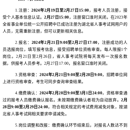
1.
注册：
2024
年
2
月
19
日至
2
月
27
日
15:00
，报考人员注册，接
受个人基本信息认证
。
2
月
27
日
15:00
，注册窗口准时关闭。在
2023
年
全省
事业单位统一公开招聘中已
成功注册为湖北
省人事考试网
用户
的
人员，无需重新注册，但可以更新相关信息。
2.
报名：
202
4
年
2
月
2
1
日
9:00
至
2
月
27
日
17
:00
，注册成功的人
员选报岗位，填写报考信息，接受招聘单位资格审查。每人限报
1
个
岗位。
2
月
2
1
日至
2
月
26
日
，省人事考试院将每天发布一次报名数
据，供报考人员参考。
2
月
27
日
17:00
，报名窗口准时关闭。
3.
资格审查：
202
4
年
2
月
2
1
日
9:00
至
2
月
28
日
9
:00
，招聘单位网
上进行资格审查，考生可同步查询审查结果。
4.
缴费确认：
202
4
年
2
月
28
日
9:00
至
3
月
1
日
24
:00
，资格审查通
过的报考人员缴费确认报名。未按期缴费确认者视为自动放弃。
2
月
28
日
9:00
至
2
月
29
日
24
:00
，符合相关规定的考试费用减免对象，按湖
北省人事考试网相关要求申请减免。
5.
岗位调整和改报：缴费确认环节
结束后，对报名人数达不到