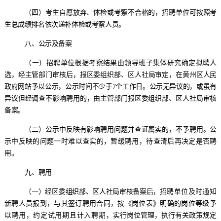
（
四
）
考生自愿放弃、体检或考察不合格的，招聘单位可按照
考
生
总
成绩
排名依次递补体检或考察人员。
八、
公示
及
备案
（一）
招聘单位根据考察结果
由领导班子
集体研究确定拟聘人
选，经主管部门审核后，报
区
委组织部、
区
人社局审定，在
黄州区人民
政府
网站予以公示
，
公示
时间
不少于
7个工作日
。公示无异议的，或虽有
异议但经调查不影响聘用的，由主管部门报
区
委组织部、
区
人社
局
审核
备案。
（二）
公示中反映有影响聘用问题并查证属实的，不予聘用。公
示中反映的问题一时难以查实的，暂缓聘用，待查清后再决定是否聘
用。
九、
聘用
（
一
）
经
区
委组织部、
区
人社局审核备案后，
招聘
单位
及时通知
新聘人员
报到，
与
其
签订聘用合同，
按《岗位表》明确的岗位等级予
以聘用
，
约定试用期
且计入聘期
，
实行岗位管理，执行有关政策规定