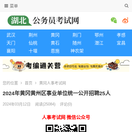
菜单
武汉
荆州
黄冈
荆门
鄂州
孝感
天门
仙桃
黄石
随州
潜江
宜昌
襄阳
十堰
恩施
神农架
您的位置
首页
黄冈人事考试网
2024年黄冈黄州区事业单位统一公开招聘25人
2024年03月12日
阅读
(25084)
评论(0)
人事考试网 微信公众号