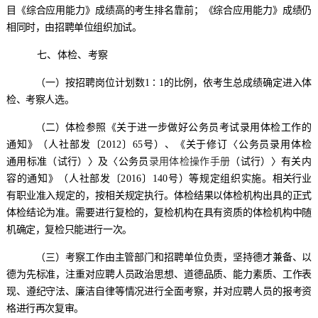
目《综合应用能力》成绩高的考生排名靠前；《综合应用能力》成绩仍
相同时
，
由招聘单位组织加试
。
七、
体检、考察
（
一
）
按
招聘岗位计划数
1∶1的比例
，依
考生总成绩确定进入体
检、考察人选。
（
二
）
体检参照《关于进一步做好公务员考试录用体检工作的
通知》（人社部发〔
2012
〕
65
号）、《关于修订〈公务员录用体检
通用标准
（试行）
〉及〈
公务员
录用体检操作手册
（试行）〉有关内
容的通知》（人社部发〔
2016
〕
140
号）等规定组织实施。
相关行业
有职业准入规定的，
按相关
规定
执行
。体检结果以体检机构出具的正式
体检结论为准。需要进行复检的，复检机构在具有资质的体检机构中随
机确定，复检只能进行一次
。
（
三
）
考察工作由主管部门和招聘单位负责，坚持德才兼备、以
德为先标准，注重对应聘人员政治思想、道德品质、能力素质、工作表
现、遵纪守法、廉洁自律等情况进行全面考察，并对应聘人员的报考资
格进行再次复审。