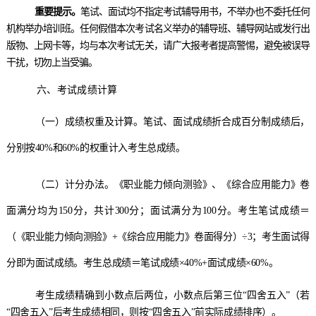
重要提示。
笔试、面试均不指定考试辅导用书，不举办也不委托任何
机构举办培训班。任何假借本次考试名义举办的辅导班、辅导网站或发行出
版物、上网卡等，均与本次考试无关，请广大报考者提高警惕，避免被误导
干扰，切勿上当受骗。
六、
考试成绩计算
（一）
成绩权重及计算。笔试、面试成绩折合成百分制成绩后，
分别按
40%和60%的权重计入考生
总
成绩。
（二）
计分办法。
《职业能力倾向测验》、《综合应用能力》卷
面满分均为
150
分
，共计
300
分
；面试满分为
100
分。
考生笔试成绩＝
（《职业能力倾向测验》
+
《综合应用能力》卷面得分）÷
3
；考生面试得
分即为面试成绩。考生
总
成绩＝笔试成绩
×
40%+
面试成绩×
60%
。
考生成绩精确到小数点后两位，小数点后第三位
“四舍五入”（若
“四舍五入”后考生成绩相同，则按“四舍五入”前实际成绩排序）。