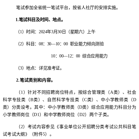
笔试参加全省统一笔试平台，按省人社厅的安排实施。
1.
笔试科目及时间、地点
。
（
1
）
时间：
202
4
年
3
月
30
日
（
星期六
）
上
午
（
2
）
科目：
08
：
30—10
：
00
职业能力倾向测验
10
：
00—12
：
00
综合应用能力
（
3
）
地点：
详见准考证。
2.
笔试类别和内容
。
（
1
）
针对不同招聘岗位特点，按综合管理类（
A
类）、社会
科学专技类（
B
类）、自然科学专技类（
C
类）、中小学教师类（
D
类）分类设考。其中：中小学教师类（
D
类）综合应用能力
科目
分为
小学教师
岗位
（
D
1
）
和中学教师岗位
（
D
2
）
两
个子类。
（
2
）
考试内容参见
《
事业单位公开招聘分类考试公共科目笔
试考试大纲
》（
附件
5
）
。