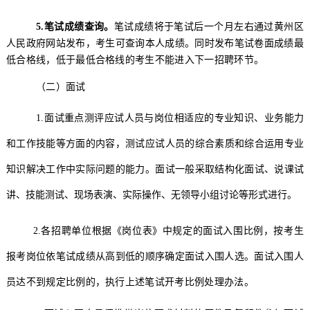
5.
笔试成绩查询
。
笔试成绩将于
笔试后一个月左右
通过
黄州区
人民政府网站
发布，考生可查询本人成绩。
同时
发布笔试
卷面
成绩最
低合格线
，
低于
最低
合格线的
考生
不能进入下一
招聘
环节
。
（二）
面试
1.
面试重点测评应试人员与岗位相适应的专业知识、业务能力
和工作技能等方面的内容，测试应试人员的综合素质和综合运用专业
知识解决工作中实际问题的能力。面试一般采取结构化面试、说课试
讲、技能测试、现场表演、实际操作、无领导小组讨论等形式进行。
2.
各招聘单位根据《岗位表》中规定的面试入围比例，按考生
报考岗位依笔试成绩从高到低的顺序确定面试入围人选。面试入围人
员达不到规定比例的，执行上述笔试开考比例处理办法。