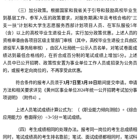
（三）
加分政策。
根据国家和我省关于引导和鼓励高校毕业生
到基层工作
、参军入伍
的政策要求，对服务期满
2
年且考核合
格的
“三
支一扶”计划
和
大学生志愿服务西部计划项目人员
、
在军队服役
5
年
（含）
以上的高校毕业生退役士兵
，实行加分政策优惠
。
上述人员的
资格审查由各项目
区
级
主管部门审核（其中，高校毕业生退役士兵由
区
退役军人事务局审核）
，由
区
人社局
统一公示
人员名单
，
对
笔试
卷面
成
绩达到最低合格线的，
在折合成百分制的笔试
成绩
上增加
5
分
。
上述
人员中已公开招聘
、
政策性安置
为
事业单位工作人员或招录为公务员
的，
或报考定
向岗位的，
不再享受此优惠。
符合条件的报考人员须于
3
月
7日
至
3月10日
期间提交
申请
。申请
方法和相关要
求详见《
黄州区
事业单位
202
4
年
统一公开招聘考试加分事
项说明》（附件
4
）。
上述人员
笔试成绩计算公式为：
（《职业能力倾向测验》
+
《综合
应用能力》
卷面得分
）
÷3
+5
分＝笔试成绩。
（
四
）
考生成绩相同的处理办法。报考同一岗位的考生
总
成绩相
同时，笔试成绩高的考生排名靠前；笔试、面试成绩都相同时，笔试科