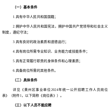
（一）基本条件
1.
具有中华人民共和国国籍；
2
.
拥护中华人民共和国宪法，拥护中国共产党领导和社会主义
制度，遵纪守法；
3
.
具有良好的政治素质和道德品行；
4
.
具有岗位所需专业知识
、
业务能力
或技能条件
；
5
.
具有正常履行职责的身体条件和心理素质；
6.
具备岗位所需的其他条件。
（二）
具体条件
详见《
黄州区
事业单位
202
4
年
统一公开招聘工作人员岗位
表》
（
附件
1
，
以下简称《岗位表》
）
。
（
三
）以下人员不能
应聘