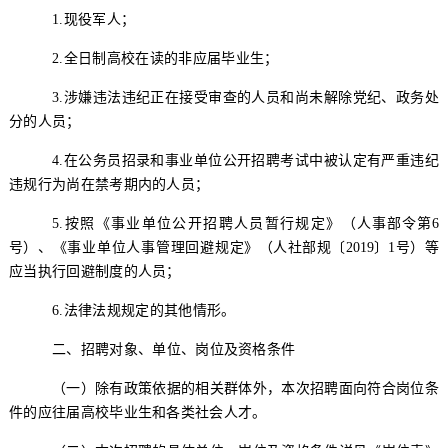
1
.
现役军人；
2
.
全日制高校在读的非应届毕业生；
3
.
涉嫌违法违纪正在接受审查的人员和尚未解除党纪、政
务
处
分的人员；
4
.
在公务员招
录
和事业单位公开招聘考试中被认定有严重违纪
违规行为尚在禁考期内的人员；
5
.
按
照《事业单位公开招聘人员暂行规定》
（人事部令第
6
号）
、《事
业单位人事管理回避规
定》
（
人社部规〔
2019
〕
1
号
）
等
应当执行回避制度的人员；
6.
法律法规规定的其他情形。
二、招聘对象、单位、岗位及资格条件
（一）
除有政策依据的相关群体外，本次招聘面向符合岗位条
件的应往届高校毕业生和各类社会人才。