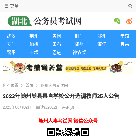
菜单
武汉
荆州
黄冈
荆门
鄂州
孝感
天门
仙桃
黄石
随州
潜江
宜昌
襄阳
十堰
恩施
神农架
您的位置
首页
随州人事考试网
2023年随州随县县直学校公开选调教师35人公告
2023年08月02日
阅读
(22812)
评论(0)
随州人事考试网 微信公众号