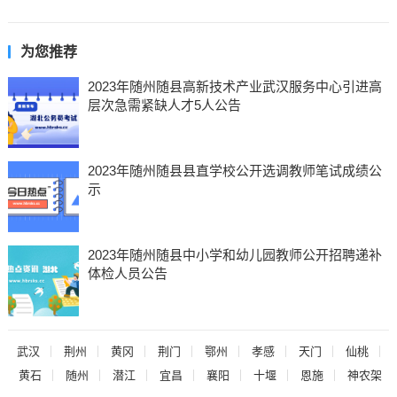
为您推荐
2023年随州随县高新技术产业武汉服务中心引进高
层次急需紧缺人才5人公告
2023年随州随县县直学校公开选调教师笔试成绩公
示
2023年随州随县中小学和幼儿园教师公开招聘递补
体检人员公告
武汉
荆州
黄冈
荆门
鄂州
孝感
天门
仙桃
黄石
随州
潜江
宜昌
襄阳
十堰
恩施
神农架