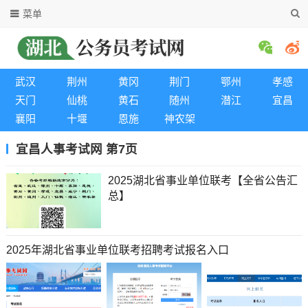
菜单
武汉
荆州
黄冈
荆门
鄂州
孝感
天门
仙桃
黄石
随州
潜江
宜昌
襄阳
十堰
恩施
神农架
宜昌人事考试网 第7页
2025湖北省事业单位联考【全省公告汇
总】
2025年湖北省事业单位联考招聘考试报名入口